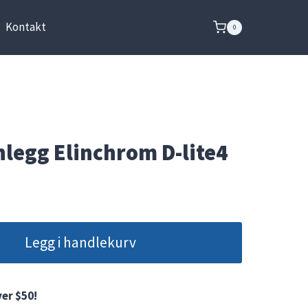
Kontakt
0
anlegg Elinchrom D-lite4
Legg i handlekurv
er $50!