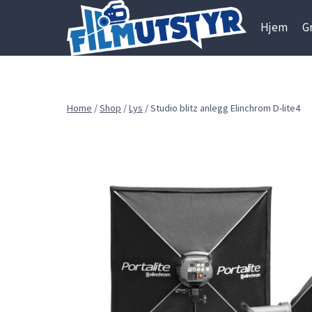
Skip
to
Hjem
G
content
Home
/
Shop
/
Lys
/
Studio blitz anlegg Elinchrom D-lite4