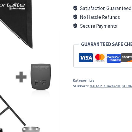
lite4
Satisfaction Guaranteed
antall
No Hassle Refunds
Secure Payments
GUARANTEED SAFE CH
Kategori:
Lys
Stikkord:
d-lite 2
,
elinchrom
,
studi