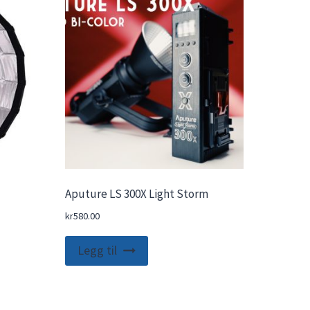
Aputure LS 300X Light Storm
kr
580.00
Legg til