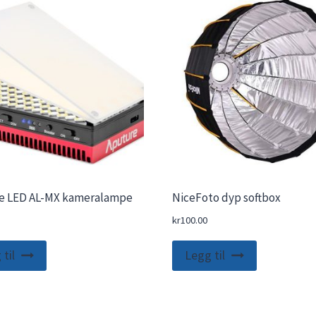
e LED AL-MX kameralampe
NiceFoto dyp softbox
kr
100.00
til
Legg til