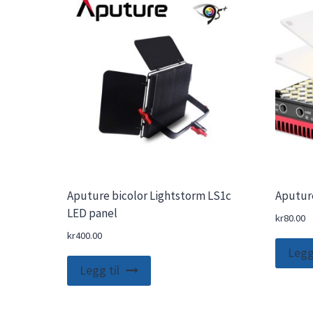
Aputure bicolor Lightstorm LS1c
Aputur
LED panel
kr
80.00
kr
400.00
Legg 
Legg til