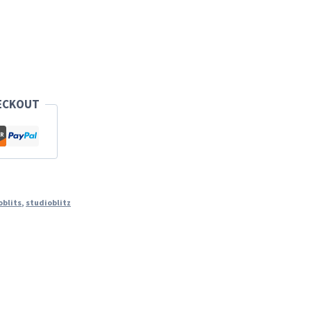
ECKOUT
oblits
,
studioblitz