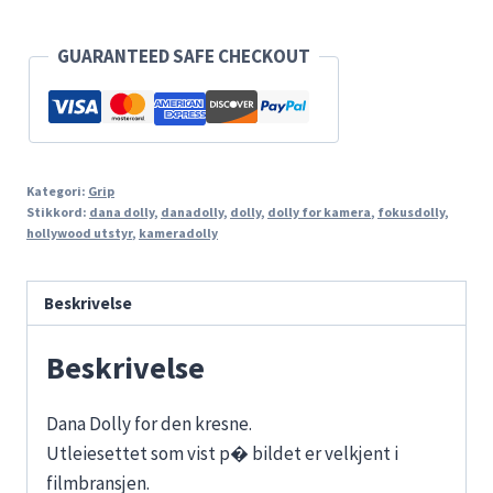
GUARANTEED SAFE CHECKOUT
Kategori:
Grip
Stikkord:
dana dolly
,
danadolly
,
dolly
,
dolly for kamera
,
fokusdolly
,
hollywood utstyr
,
kameradolly
Beskrivelse
Beskrivelse
Dana Dolly for den kresne.
Utleiesettet som vist p� bildet er velkjent i
filmbransjen.