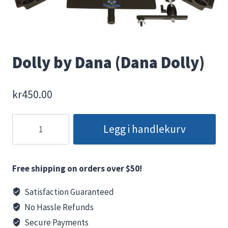
Dolly by Dana (Dana Dolly)
kr
450.00
Dolly
Legg i handlekurv
by
Dana
(Dana
Free shipping on orders over $50!
Dolly)
antall
Satisfaction Guaranteed
No Hassle Refunds
Secure Payments