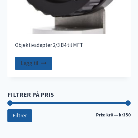
Objektivadapter 2/3 B4 til MFT
Legg til
FILTRER PÅ PRIS
Min
Mak
Pris:
kr0
—
kr350
Filtrer
pri