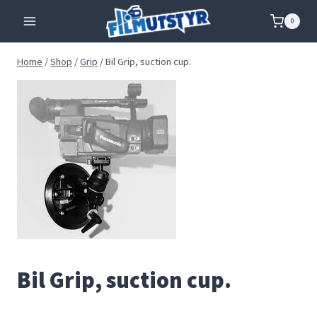
Skip
0
to
content
Home
/
Shop
/
Grip
/
Bil Grip, suction cup.
Bil Grip, suction cup.